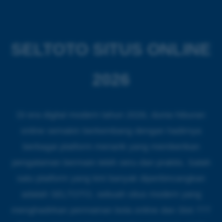
SELTOTO SITUS ONLINE
2026
Di era digital modern tahun 2026, dunia hiburan
online semakin berkembang dengan hadirnya
berbagai platform menarik yang memberikan
pengalaman bermain lebih seru dan praktis. Salah
satu platform yang kini banyak diperbincangkan
adalah SELTOTO, sebuah situs modern yang
menghadirkan permainan bola online dan Slot 777