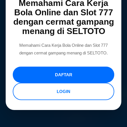
Memahami Cara Kerja
Bola Online dan Slot 777
dengan cermat gampang
menang di SELTOTO
Memahami Cara Kerja Bola Online dan Slot 777
dengan cermat gampang menang di SELTOTO.
DAFTAR
LOGIN